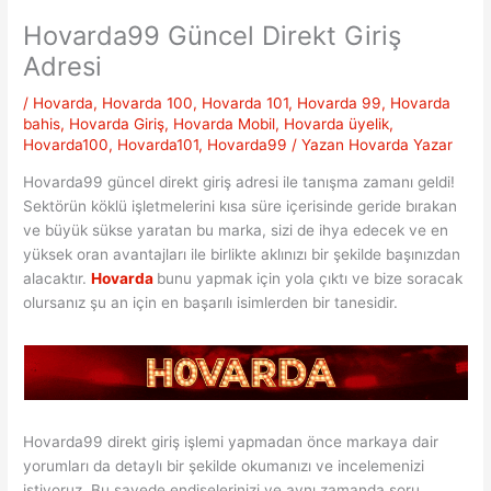
Hovarda99 Güncel Direkt Giriş
Adresi
/
Hovarda
,
Hovarda 100
,
Hovarda 101
,
Hovarda 99
,
Hovarda
bahis
,
Hovarda Giriş
,
Hovarda Mobil
,
Hovarda üyelik
,
Hovarda100
,
Hovarda101
,
Hovarda99
/ Yazan
Hovarda Yazar
Hovarda99 güncel direkt giriş adresi ile tanışma zamanı geldi!
Sektörün köklü işletmelerini kısa süre içerisinde geride bırakan
ve büyük sükse yaratan bu marka, sizi de ihya edecek ve en
yüksek oran avantajları ile birlikte aklınızı bir şekilde başınızdan
alacaktır.
Hovarda
bunu yapmak için yola çıktı ve bize soracak
olursanız şu an için en başarılı isimlerden bir tanesidir.
Hovarda99 direkt giriş işlemi yapmadan önce markaya dair
yorumları da detaylı bir şekilde okumanızı ve incelemenizi
istiyoruz. Bu sayede endişelerinizi ve aynı zamanda soru