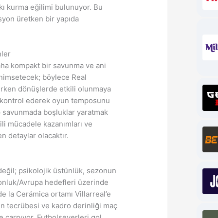
skı kurma eğilimi bulunuyor. Bu
isyon üretken bir yapıda
ler
ha kompakt bir savunma ve ani
nimsetecek; böylece Real
lirken dönüşlerde etkili olunmaya
yı kontrol ederek oyun temposunu
ip savunmada boşluklar yaratmak
ikili mücadele kazanımları ve
en detaylar olacaktır.
ğil; psikolojik üstünlük, sezonun
onluk/Avrupa hedefleri üzerinde
de la Cerámica ortamı Villarreal’e
in tecrübesi ve kadro derinliği maç
e çarpıyor. Futbolseverleri gol