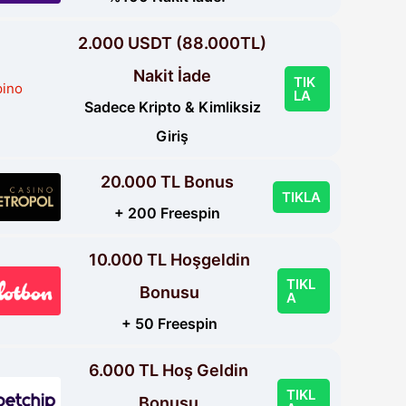
2.000 USDT (88.000TL)
Nakit İade
TIK
LA
Sadece Kripto & Kimliksiz
Giriş
20.000 TL Bonus
TIKLA
+ 200 Freespin
10.000 TL Hoşgeldin
TIKL
Bonusu
A
+ 50 Freespin
6.000 TL Hoş Geldin
TIKL
Bonusu