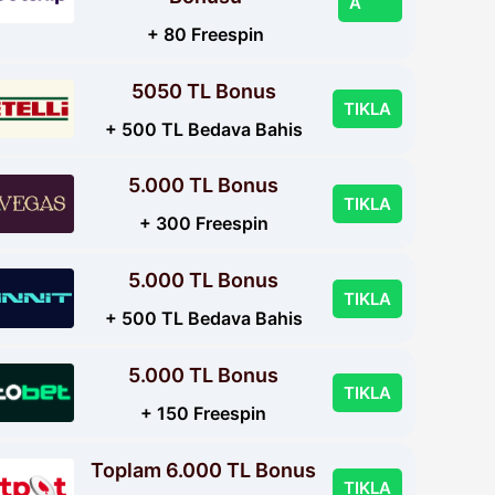
A
+ 80 Freespin
5050 TL Bonus
TIKLA
+ 500 TL Bedava Bahis
5.000 TL Bonus
TIKLA
+ 300 Freespin
5.000 TL Bonus
TIKLA
+ 500 TL Bedava Bahis
5.000 TL Bonus
TIKLA
+ 150 Freespin
Toplam 6.000 TL Bonus
TIKLA