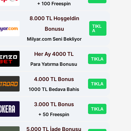
+ 100 Freespin
8.000 TL Hoşgeldin
TIKL
Bonusu
A
Milyar.com Seni Bekliyor
Her Ay 4000 TL
TIKLA
Para Yatırma Bonusu
4.000 TL Bonus
TIKLA
1000 TL Bedava Bahis
3.000 TL Bonus
TIKLA
+ 50 Freespin
5.000 TL İade Bonusu