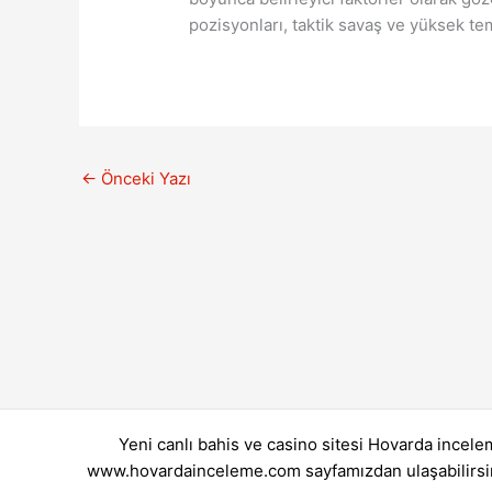
pozisyonları, taktik savaş ve yüksek te
←
Önceki Yazı
Yeni canlı bahis ve casino sitesi Hovarda inceleme
www.hovardainceleme.com sayfamızdan ulaşabilirsiniz