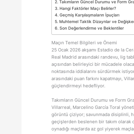
Takımların Güncel Durumu ve Form Graf
Hangi Faktörler Maçı Belirler?
Geçmiş Karşılaşmaların İpuçları
Muhtemel Taktik Dizaynlar ve Değişke
Son Değerlendirme ve Beklentiler
Maçın Temel Bilgileri ve Önemi
25 Ocak 2026 akşamı Estadio de la Cerá
Real Madrid arasındaki randevu, lig tab
açısından belirleyici bir mücadele olac
noktasında iddialarını sürdürmek istiyor
arasındaki puan farkını kapatmayı, Vill
güçlendirmeyi hedefliyor.
Takımların Güncel Durumu ve Form Graf
Villarreal, Marcelino García Toral yönet
görüntü çiziyor; savunmada disiplinli, 
geçişlerden beslenen bir takım olarak di
oynadığı maçlarda az gol yiyerek maçla