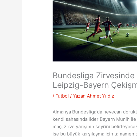
Bundesliga Zirvesinde
Leipzig-Bayern Çekiş
/
Futbol
/ Yazan
Ahmet Yıldız
Almanya Bundesliga’da heyecan dorukta
kendi sahasında lider Bayern Münih ile 
maç, zirve yarışının seyrini belirleyece
ise bu büyük karşılaşma için tamamen 