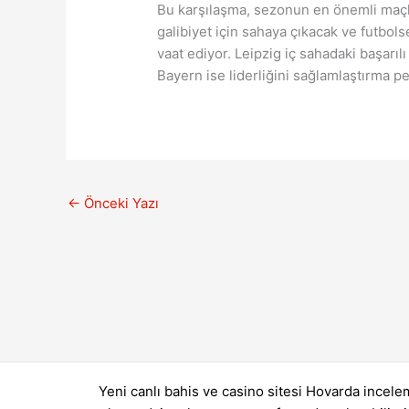
Bu karşılaşma, sezonun en önemli maçla
galibiyet için sahaya çıkacak ve futbol
vaat ediyor. Leipzig iç sahadaki başarı
Bayern ise liderliğini sağlamlaştırma p
←
Önceki Yazı
Yeni canlı bahis ve casino sitesi Hovarda inceleme