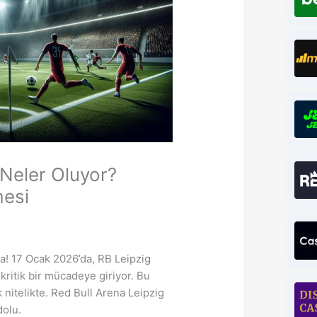
 Neler Oluyor?
mesi
! 17 Ocak 2026’da, RB Leipzig
kritik bir mücadeye giriyor. Bu
k nitelikte. Red Bull Arena Leipzig
dolu.