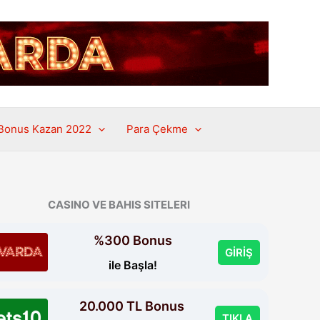
 Bonus Kazan 2022
Para Çekme
CASINO VE BAHIS SITELERI
%300 Bonus
GİRİŞ
ile Başla!
20.000 TL Bonus
TIKLA