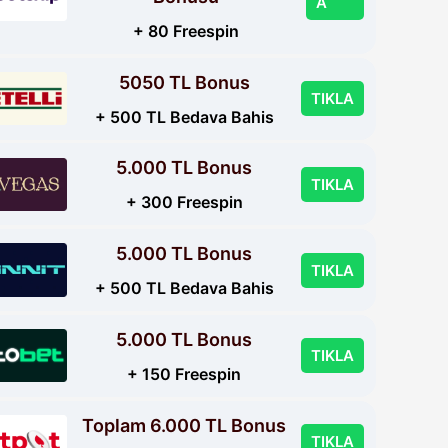
A
+ 80 Freespin
5050 TL Bonus
TIKLA
+ 500 TL Bedava Bahis
5.000 TL Bonus
TIKLA
+ 300 Freespin
5.000 TL Bonus
TIKLA
+ 500 TL Bedava Bahis
5.000 TL Bonus
TIKLA
+ 150 Freespin
Toplam 6.000 TL Bonus
TIKLA