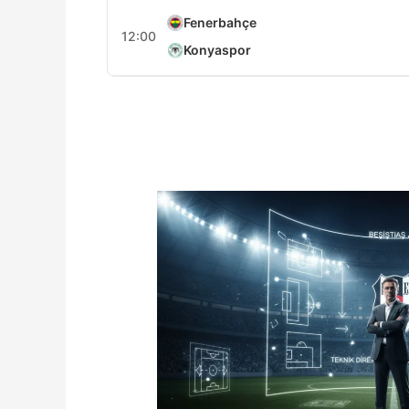
Fenerbahçe
12:00
Konyaspor