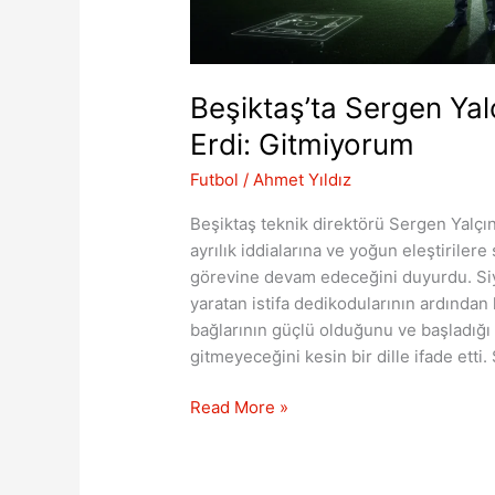
Beşiktaş’ta Sergen Yalç
Erdi: Gitmiyorum
Futbol
/
Ahmet Yıldız
Beşiktaş teknik direktörü Sergen Yalç
ayrılık iddialarına ve yoğun eleştiriler
görevine devam edeceğini duyurdu. Siy
yaratan istifa dedikodularının ardından
bağlarının güçlü olduğunu ve başladığı 
gitmeyeceğini kesin bir dille ifade etti. 
Beşiktaş’ta
Read More »
Sergen
Yalçın
Belirsizliği