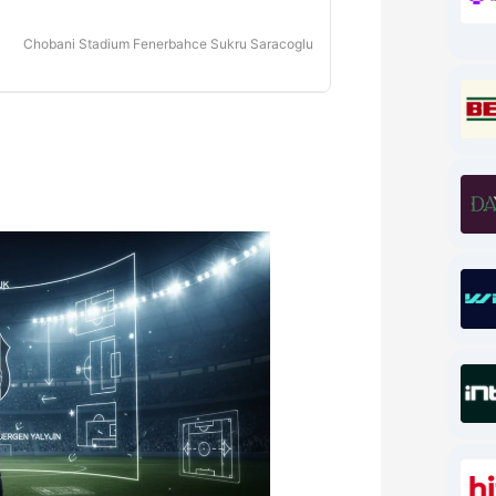
Chobani Stadium Fenerbahce Sukru Saracoglu