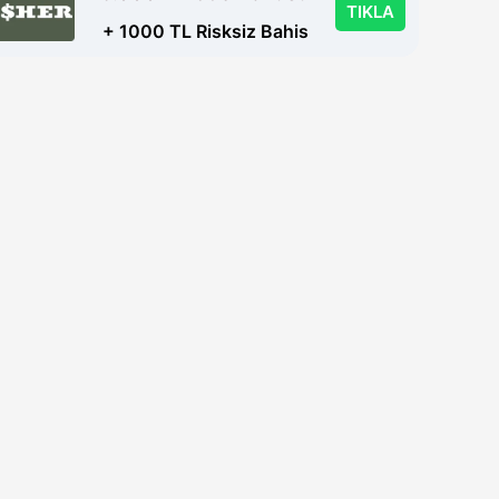
TIKLA
+ 1000 TL Risksiz Bahis