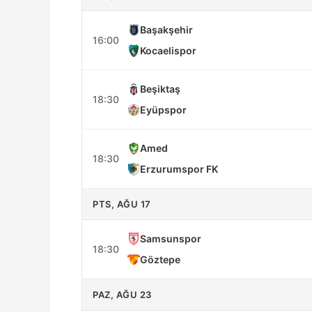
Başakşehir
16:00
Kocaelispor
Beşiktaş
18:30
Eyüpspor
Amed
18:30
Erzurumspor FK
PTS, AĞU 17
Samsunspor
18:30
Göztepe
PAZ, AĞU 23