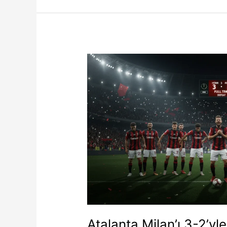
Sona
Erdi:
Gitmiyorum
Atalanta Milan’ı 3-2’yle