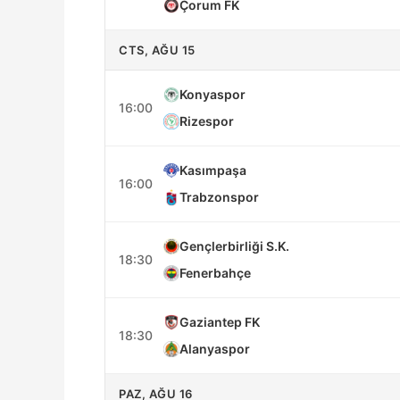
Çorum FK
CTS, AĞU 15
Konyaspor
16:00
Rizespor
Kasımpaşa
16:00
Trabzonspor
Gençlerbirliği S.K.
18:30
Fenerbahçe
Gaziantep FK
18:30
Alanyaspor
PAZ, AĞU 16