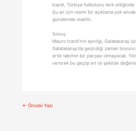
Icardi, Türkiye futbolunu terk ettiğinde 
Şu an için resmi bir açıklama yok ancak 
gündemde olabilir.
Sonuç
Mauro Icardi’nin ayrılığı, Galatasaray iç
Galatasaray’da geçirdiği zaman boyunca 
artık takımın bir parçası olmayacak. Yön
vererek bu geçişi en iyi şekilde değerl
←
Önceki Yazı