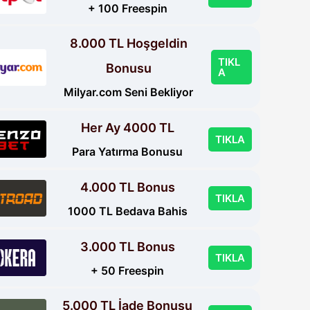
+ 100 Freespin
8.000 TL Hoşgeldin
TIKL
Bonusu
A
Milyar.com Seni Bekliyor
Her Ay 4000 TL
TIKLA
Para Yatırma Bonusu
4.000 TL Bonus
TIKLA
1000 TL Bedava Bahis
3.000 TL Bonus
TIKLA
+ 50 Freespin
5.000 TL İade Bonusu