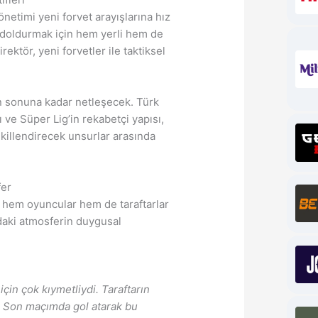
yönetimi yeni forvet arayışlarına hız
u doldurmak için hem yerli hem de
ktör, yeni forvetler ile taktiksel
n sonuna kadar netleşecek. Türk
 ve Süper Lig’in rekabetçi yapısı,
ekillendirecek unsurlar arasında
fer
, hem oyuncular hem de taraftarlar
daki atmosferin duygusal
için çok kıymetliydi. Taraftarın
. Son maçımda gol atarak bu