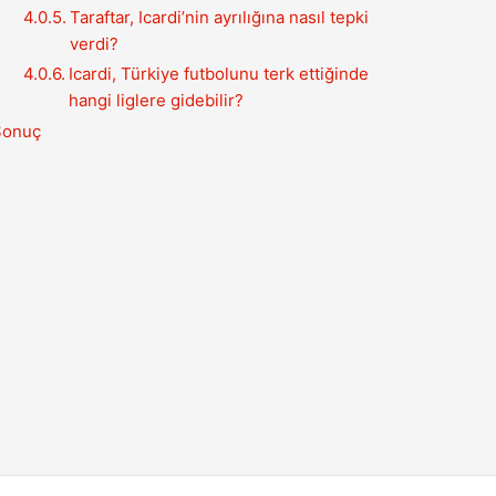
Taraftar, Icardi’nin ayrılığına nasıl tepki
verdi?
Icardi, Türkiye futbolunu terk ettiğinde
hangi liglere gidebilir?
Sonuç