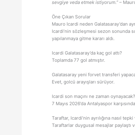
sevgiye veda etmek istiyorum.”
– Mauro
Öne Çıkan Sorular
Mauro Icardi neden Galatasaray’dan ayr
Icardi’nin sözleşmesi sezon sonunda so
yapılanmaya gitme kararı aldı.
Icardi Galatasaray’da kaç gol attı?
Toplamda 77 gol atmıştır.
Galatasaray yeni forvet transferi yapac
Evet, golcü arayışları sürüyor.
Icardi son maçını ne zaman oynayacak
7 Mayıs 2026’da Antalyaspor karşısınd
Taraftar, Icardi’nin ayrılığına nasıl tepki
Taraftarlar duygusal mesajlar paylaştı v