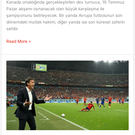
Kanada ortaklığında gerçekleştirilen dev turnuva, 19 Temmuz
Pazar akşamı oynanacak olan büyük karşılaşma ile
şampiyonunu belirleyecek. Bir yanda Avrupa futbolunun son
dönemdeki mutlak hakimi, diğer yanda ise son küresel zaferin
sahibi
Kuzey
Read More »
Amerika’nın
En
Büyük
Futbol
Şöleninde
Perde
Kapanıyor