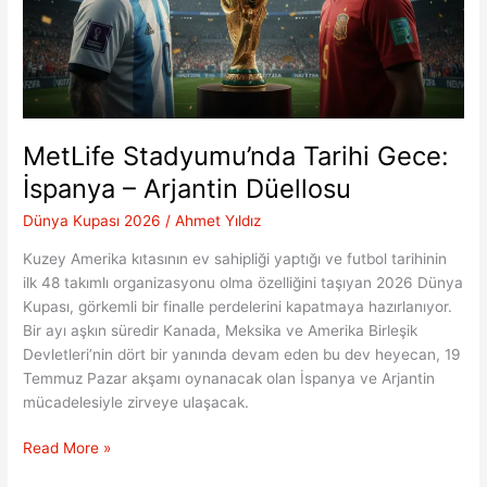
MetLife Stadyumu’nda Tarihi Gece:
İspanya – Arjantin Düellosu
Dünya Kupası 2026
/
Ahmet Yıldız
Kuzey Amerika kıtasının ev sahipliği yaptığı ve futbol tarihinin
ilk 48 takımlı organizasyonu olma özelliğini taşıyan 2026 Dünya
Kupası, görkemli bir finalle perdelerini kapatmaya hazırlanıyor.
Bir ayı aşkın süredir Kanada, Meksika ve Amerika Birleşik
Devletleri’nin dört bir yanında devam eden bu dev heyecan, 19
Temmuz Pazar akşamı oynanacak olan İspanya ve Arjantin
mücadelesiyle zirveye ulaşacak.
MetLife
Read More »
Stadyumu’nda