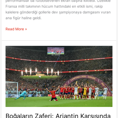
performanslar da futbolseverleri ekran başına kilitledi. Özellikle
Fransa milli takımının hücum hattındaki en etkili ismi, rakip
kalelere gönderdiği gollerle dev şampiyonaya damgasını vuran
ana figür haline geldi.
Fransız
Read More »
Yıldızın
Amerika’daki
Rekor
Kıran
Altın
Ayakkabı
Zaferi
Boğaların Zaferi: Arjantin Karşısında