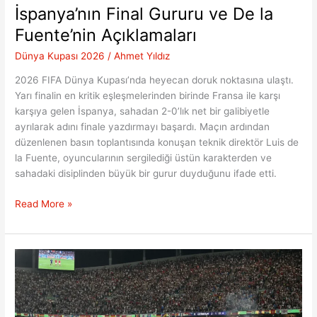
İspanya’nın Final Gururu ve De la
Fuente’nin Açıklamaları
Dünya Kupası 2026
/
Ahmet Yıldız
2026 FIFA Dünya Kupası’nda heyecan doruk noktasına ulaştı.
Yarı finalin en kritik eşleşmelerinden birinde Fransa ile karşı
karşıya gelen İspanya, sahadan 2-0’lık net bir galibiyetle
ayrılarak adını finale yazdırmayı başardı. Maçın ardından
düzenlenen basın toplantısında konuşan teknik direktör Luis de
la Fuente, oyuncularının sergilediği üstün karakterden ve
sahadaki disiplinden büyük bir gurur duyduğunu ifade etti.
İspanya’nın
Read More »
Final
Gururu
ve
De
la
Fuente’nin
Açıklamaları