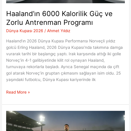
Haaland’ın 6000 Kalorilik Güç ve
Zorlu Antrenman Programı
Dünya Kupası 2026
/
Ahmet Yıldız
Haaland’ın 2026 Dünya Kupası Performansı Norveçli yıldız
golcü Erling Haaland, 2026 Dünya Kupası’nda takımına damga
vurarak tarihi bir başlangıç yaptı. Irak karşısında attığı iki golle
Norveç’in 4-1 galibiyetinde kilit rol oynayan Haaland,
turnuvaya rekorlarla başladı. Ayrıca Senegal maçında da çift
gol atarak Norveç’in gruptan çıkmasını sağlayan isim oldu. 25
yaşındaki futbolcu, Dünya Kupası kariyerinde ilk
Haaland’ın
Read More »
6000
Kalorilik
Güç
ve
Zorlu
Antrenman