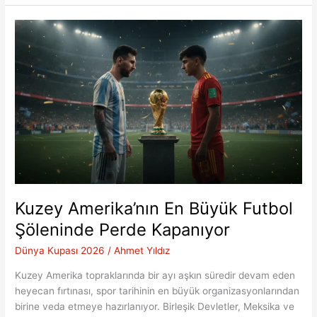
Tarihi
Gece:
İspanya
–
Arjantin
Düellosu
Kuzey Amerika’nın En Büyük Futbol
Şöleninde Perde Kapanıyor
Dünya Kupası 2026
/
Ahmet Yıldız
Kuzey Amerika topraklarında bir ayı aşkın süredir devam eden
heyecan fırtınası, spor tarihinin en büyük organizasyonlarından
birine veda etmeye hazırlanıyor. Birleşik Devletler, Meksika ve