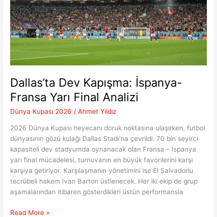
Dallas’ta Dev Kapışma: İspanya-
Fransa Yarı Final Analizi
Dünya Kupası 2026
/
Ahmet Yıldız
2026 Dünya Kupası heyecanı doruk noktasına ulaşırken, futbol
dünyasının gözü kulağı Dallas Stadı’na çevrildi. 70 bin seyirci
kapasiteli dev stadyumda oynanacak olan Fransa – İspanya
yarı final mücadelesi, turnuvanın en büyük favorilerini karşı
karşıya getiriyor. Karşılaşmanın yönetimini ise El Salvadorlu
tecrübeli hakem Ivan Barton üstlenecek. Her iki ekip de grup
aşamalarından itibaren gösterdikleri üstün performansla
Dallas’ta
Read More »