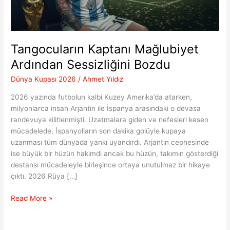
Tangocuların Kaptanı Mağlubiyet
Ardından Sessizliğini Bozdu
Dünya Kupası 2026
/
Ahmet Yıldız
2026 yazında futbolun kalbi Kuzey Amerika’da atarken,
milyonlarca insan Arjantin ile İspanya arasındaki o devasa
randevuya kilitlenmişti. Uzatmalara giden ve nefesleri kesen
mücadelede, İspanyolların son dakika golüyle kupaya
uzanması tüm dünyada yankı uyandırdı. Arjantin cephesinde
ise büyük bir hüzün hakimdi ancak bu hüzün, takımın gösterdiği
destansı mücadeleyle birleşince ortaya unutulmaz bir hikaye
çıktı. 2026 Rüya […]
Tangocuların
Read More »
Kaptanı
Mağlubiyet