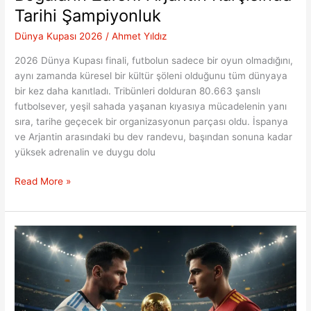
Tarihi Şampiyonluk
Dünya Kupası 2026
/
Ahmet Yıldız
2026 Dünya Kupası finali, futbolun sadece bir oyun olmadığını,
aynı zamanda küresel bir kültür şöleni olduğunu tüm dünyaya
bir kez daha kanıtladı. Tribünleri dolduran 80.663 şanslı
futbolsever, yeşil sahada yaşanan kıyasıya mücadelenin yanı
sıra, tarihe geçecek bir organizasyonun parçası oldu. İspanya
ve Arjantin arasındaki bu dev randevu, başından sonuna kadar
yüksek adrenalin ve duygu dolu
Boğaların
Read More »
Zaferi:
Arjantin
Karşısında
Tarihi
Şampiyonluk