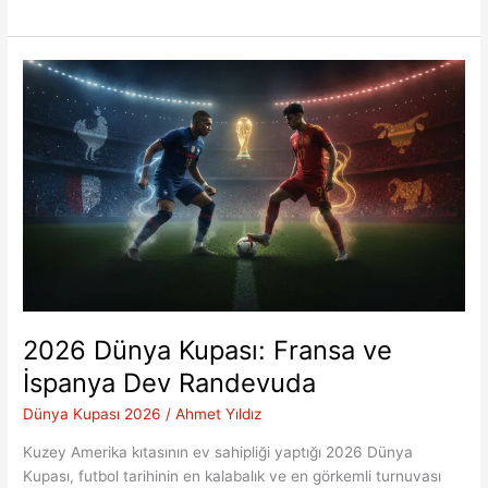
Dev
Kapışma:
İspanya-
Fransa
Yarı
Final
Analizi
2026 Dünya Kupası: Fransa ve
İspanya Dev Randevuda
Dünya Kupası 2026
/
Ahmet Yıldız
Kuzey Amerika kıtasının ev sahipliği yaptığı 2026 Dünya
Kupası, futbol tarihinin en kalabalık ve en görkemli turnuvası