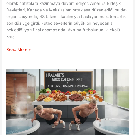
olarak hafızalara kazınmaya devam ediyor. Amerika Birleşik
Devletleri, Kanada ve Meksika’nın ortaklaşa düzenlediği bu dev
organizasyonda, 48 takımın katılımıyla başlayan maraton artık
son düzlüğe girdi. Futbolseverlerin büyük bir heyecanla
beklediği yarı final aşamasında, Avrupa futbolunun iki ekolü
karşı
2026
Read More »
Dünya
Kupası:
Fransa
ve
İspanya
Dev
Randevuda