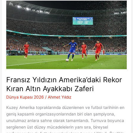
Ardından
Sessizliğini
Bozdu
Fransız Yıldızın Amerika’daki Rekor
Kıran Altın Ayakkabı Zaferi
Dünya Kupası 2026
/
Ahmet Yıldız
Kuzey Amerika topraklarında düzenlenen ve futbol tarihinin en
geniş kapsamlı organizasyonlarından biri olan şampiyona,
unutulmaz anlara sahne olarak tamamlandı. Turnuva boyunca
sergilenen üst düzey mücadelelerin yanı sıra, bireysel