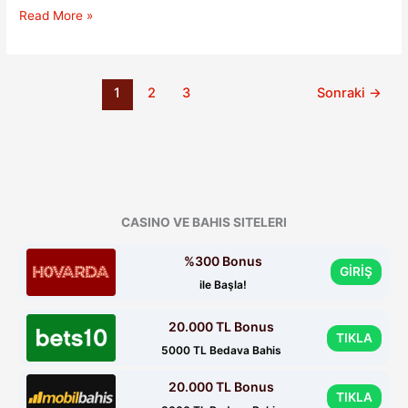
Portekiz
Read More »
Milli
Takımı’nda
Jorge
1
2
3
Sonraki
→
Jesus
Dönemi
Resmileşti
CASINO VE BAHIS SITELERI
%300 Bonus
GİRİŞ
ile Başla!
20.000 TL Bonus
TIKLA
5000 TL Bedava Bahis
20.000 TL Bonus
TIKLA