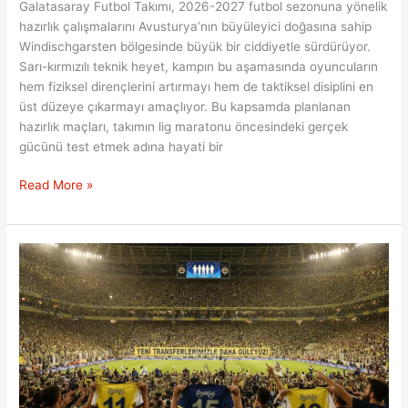
Galatasaray Futbol Takımı, 2026-2027 futbol sezonuna yönelik
hazırlık çalışmalarını Avusturya’nın büyüleyici doğasına sahip
Windischgarsten bölgesinde büyük bir ciddiyetle sürdürüyor.
Sarı-kırmızılı teknik heyet, kampın bu aşamasında oyuncuların
hem fiziksel dirençlerini artırmayı hem de taktiksel disiplini en
üst düzeye çıkarmayı amaçlıyor. Bu kapsamda planlanan
hazırlık maçları, takımın lig maratonu öncesindeki gerçek
gücünü test etmek adına hayati bir
Aslan’ın
Read More »
Sezon
Öncesi
En
Zorlu
Sınavı:
Monza
Randevusu