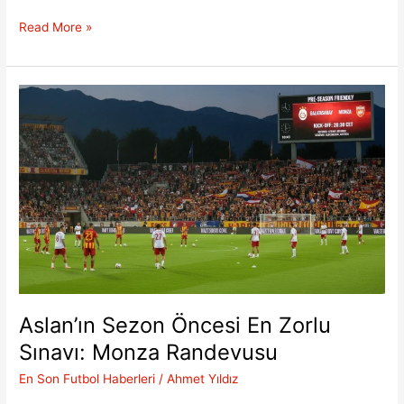
Siyah
Read More »
Beyazlılarda
Salah
Çıkmazı:
Finansal
İlkeler
Kazandı
Aslan’ın Sezon Öncesi En Zorlu
Sınavı: Monza Randevusu
En Son Futbol Haberleri
/
Ahmet Yıldız