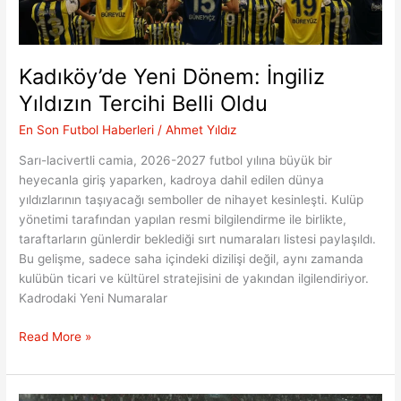
Kadıköy’de Yeni Dönem: İngiliz
Yıldızın Tercihi Belli Oldu
En Son Futbol Haberleri
/
Ahmet Yıldız
Sarı-lacivertli camia, 2026-2027 futbol yılına büyük bir
heyecanla giriş yaparken, kadroya dahil edilen dünya
yıldızlarının taşıyacağı semboller de nihayet kesinleşti. Kulüp
yönetimi tarafından yapılan resmi bilgilendirme ile birlikte,
taraftarların günlerdir beklediği sırt numaraları listesi paylaşıldı.
Bu gelişme, sadece saha içindeki dizilişi değil, aynı zamanda
kulübün ticari ve kültürel stratejisini de yakından ilgilendiriyor.
Kadrodaki Yeni Numaralar
Kadıköy’de
Read More »
Yeni
Dönem:
İngiliz