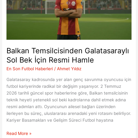
Balkan Temsilcisinden Galatasaraylı
Sol Bek İçin Resmi Hamle
En Son Futbol Haberleri
/
Ahmet Yıldız
Galatasaray kadrosunda yer alan genç savunma oyuncusu için
futbol kariyerinde radikal bir değişim yaşanıyor. 2 Temmuz
2026 tarihli güncel spor haberlerine göre, Balkan temsilcisinin
teknik heyeti yetenekli sol beki kadrolarına dahil etmek adına
resmi adımları attı. Oyuncunun ailesel bağları üzerinden
ilerleyen bu süreç, uluslararası arenadaki yeni rotasını belirliyor.
Kariyer Basamakları ve Gelişim Süreci Futbol hayatına
Balkan
Read More »