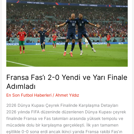
Yıldızın
Tercihi
Belli
Oldu
Fransa Fas’ı 2-0 Yendi ve Yarı Finale
Adımladı
En Son Futbol Haberleri
/
Ahmet Yıldız
2026 Dünya Kupası Çeyrek Finalinde Karşılaşma Detayları
2026 yılında FIFA düzeninde düzenlenen Dünya Kupası çeyrek
finalinde Fransa ve Fas takımları arasında yüksek tempolu ve
mücadele dolu bir karşılaşma gerçekleşti. İlk yarı tamamen
eşitlikle 0-0 sona erdi ancak ikinci yarıda Fransa rakibi Fas’ın