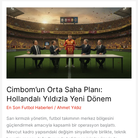
Salah
Dönemi:
Trabzonspor’un
Dev
Hamlesi
Cimbom’un Orta Saha Planı:
Hollandalı Yıldızla Yeni Dönem
En Son Futbol Haberleri
/
Ahmet Yıldız
Sarı kırmızılı yönetim, futbol takımının merkez bölgesini
güçlendirmek amacıyla kapsamlı bir operasyon başlattı.
Mevcut kadro yapısındaki değişim sinyalleriyle birlikte, teknik