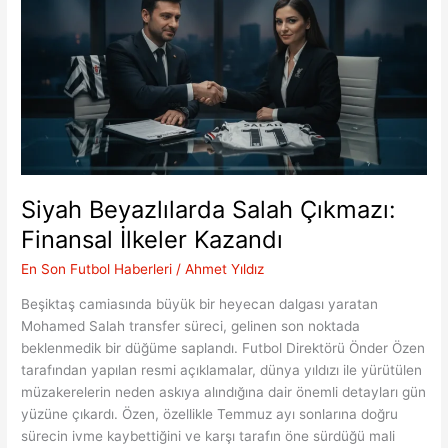
Yeni
Sezon
Vizyonu
Siyah Beyazlılarda Salah Çıkmazı:
Finansal İlkeler Kazandı
En Son Futbol Haberleri
/
Ahmet Yıldız
Beşiktaş camiasında büyük bir heyecan dalgası yaratan
Mohamed Salah transfer süreci, gelinen son noktada
beklenmedik bir düğüme saplandı. Futbol Direktörü Önder Özen
tarafından yapılan resmi açıklamalar, dünya yıldızı ile yürütülen
müzakerelerin neden askıya alındığına dair önemli detayları gün
yüzüne çıkardı. Özen, özellikle Temmuz ayı sonlarına doğru
sürecin ivme kaybettiğini ve karşı tarafın öne sürdüğü mali