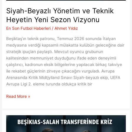
Siyah-Beyazlı Yönetim ve Teknik
Heyetin Yeni Sezon Vizyonu
En Son Futbol Haberleri
/
Ahmet Yıldız
Beşiktaş’ın teknik patronu, Temmuz 2026 sonunda İtalyan
medyasına verdiği kapsamlı mülakatta kulübün geleceğine dair
stratejik ipuçları paylaştı. Mevcut oyuncu grubunun
kalitesinden memnuniyet duyduğunu ifade eden deneyimli
çalıştırıcı, kadronun eksik bölgelerine yapılacak birkaç takviye
ile rekabet güçlerinin zirveye çıkacağını vurguladı. Avrupa
Arenasında Kritik Midtjylland Sınavı Siyah-beyazlı ekip, UEFA
Avrupa Ligi 2. eleme turunda oldukça kritik bir
Siyah-
Read More »
Beyazlı
Yönetim
ve
Teknik
Heyetin