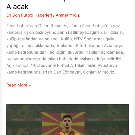
Alacak
En Son Futbol Haberleri
/
Ahmet Yıldız
Fenerbahçe’den Gelen Resmi Açıklama Fenerbahçe’nin yaz
kampına ilişkin bazı oyuncuların katılmayacağına dair iddialar,
kulüp tarafından yalanlandı. Kulüp, NTV Spor aracılığıyla
yaptığı resmi açıklamada, toplamda 8 futbolcunun Avusturya
kamp kadrosuna dahil edildiğini duyurdu. Yapılan açıklamada,
bu oyuncular dışında çıkan haberlerin asılsız olduğu belirtildi.
Açıklamada, “Profesyonel Futbol A Takımımızın Avusturya
kamp kadrosunda, İrfan Can Eğribayat, Ognjen Mimovic,
Fenerbahçe’nin
Read More »
Avusturya
Kampında
8
Genç
Yetenek
Yer
Alacak