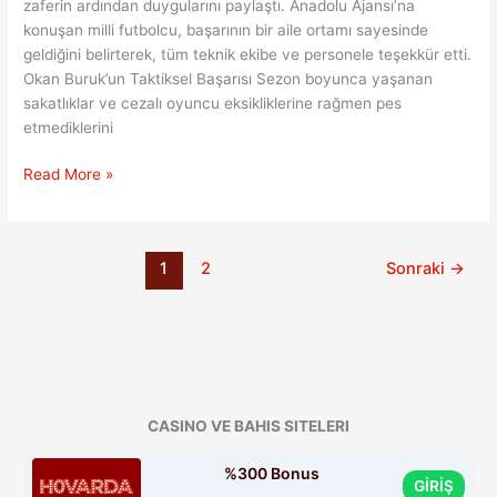
zaferin ardından duygularını paylaştı. Anadolu Ajansı’na
konuşan milli futbolcu, başarının bir aile ortamı sayesinde
geldiğini belirterek, tüm teknik ekibe ve personele teşekkür etti.
Okan Buruk’un Taktiksel Başarısı Sezon boyunca yaşanan
sakatlıklar ve cezalı oyuncu eksikliklerine rağmen pes
etmediklerini
Galatasaray’ın
Read More »
Milli
Yıldızı
Barış
1
2
Sonraki
→
Alper’den
Samimi
Açıklamalar
CASINO VE BAHIS SITELERI
%300 Bonus
GİRİŞ