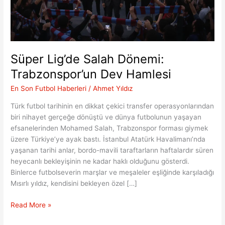
Süper Lig’de Salah Dönemi:
Trabzonspor’un Dev Hamlesi
En Son Futbol Haberleri
/
Ahmet Yıldız
Türk futbol tarihinin en dikkat çekici transfer operasyonlarından
biri nihayet gerçeğe dönüştü ve dünya futbolunun yaşayan
efsanelerinden Mohamed Salah, Trabzonspor forması giymek
üzere Türkiye’ye ayak bastı. İstanbul Atatürk Havalimanı’nda
yaşanan tarihi anlar, bordo-mavili taraftarların haftalardır süren
heyecanlı bekleyişinin ne kadar haklı olduğunu gösterdi.
Binlerce futbolseverin marşlar ve meşaleler eşliğinde karşıladığı
Mısırlı yıldız, kendisini bekleyen özel […]
Süper
Read More »
Lig’de