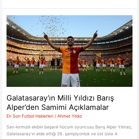
Temsilcisinden
Galatasaraylı
Sol
Bek
İçin
Resmi
Hamle
Galatasaray’ın Milli Yıldızı Barış
Alper’den Samimi Açıklamalar
En Son Futbol Haberleri
/
Ahmet Yıldız
Sarı-kırmızılı ekibin başarılı hücum oyuncusu Barış Alper Yılmaz,
Galatasaray’ın elde ettiği 26. şampiyonluk ve üst üste 4.