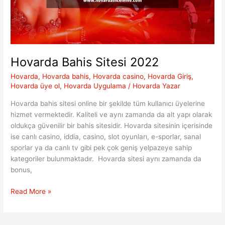
Hovarda Bahis Sitesi 2022
Hovarda
,
Hovarda bahis
,
Hovarda casino
,
Hovarda Giriş
,
Hovarda üye ol
,
Hovarda Uygulama
/
Hovarda Yazar
Hovarda bahis sitesi online bir şekilde tüm kullanıcı üyelerine
hizmet vermektedir. Kaliteli ve aynı zamanda da alt yapı olarak
oldukça güvenilir bir bahis sitesidir. Hovarda sitesinin içerisinde
ise canlı casino, iddia, casino, slot oyunları, e-sporlar, sanal
sporlar ya da canlı tv gibi pek çok geniş yelpazeye sahip
kategoriler bulunmaktadır. Hovarda sitesi aynı zamanda da
bonus,
Hovarda
Read More »
Bahis
Sitesi
2022