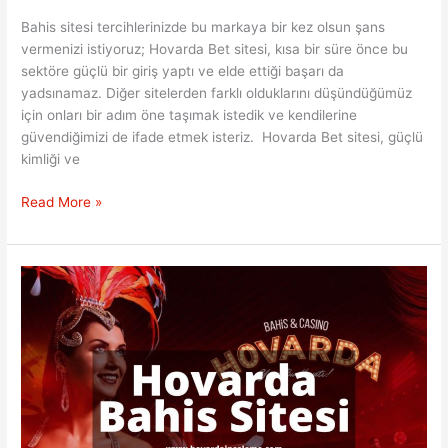
Bahis sitesi tercihlerinizde bu markaya bir kez olsun şans
vermenizi istiyoruz; Hovarda Bet sitesi, kısa bir süre önce bu
sektöre güçlü bir giriş yaptı ve elde ettiği başarı da
yadsınamaz. Diğer sitelerden farklı olduklarını düşündüğümüz
için onları bir adım öne taşımak istedik ve kendilerine
güvendiğimizi de ifade etmek isteriz. Hovarda Bet sitesi, güçlü
kimliği ve
Hovarda
Read More »
Bet
Dilediğin
Yerde
Seninle
2022