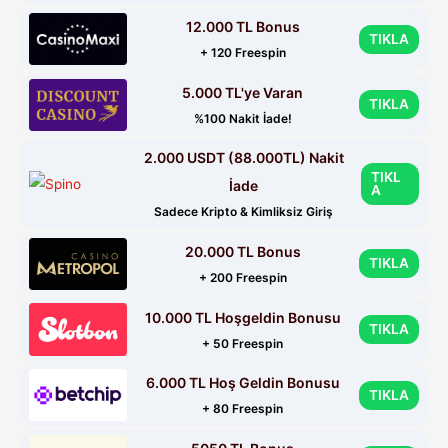
12.000 TL Bonus
TIKLA
+ 120 Freespin
5.000 TL'ye Varan
TIKLA
%100 Nakit İade!
2.000 USDT (88.000TL) Nakit
TIKL
İade
A
Sadece Kripto & Kimliksiz Giriş
20.000 TL Bonus
TIKLA
+ 200 Freespin
10.000 TL Hoşgeldin Bonusu
TIKLA
+ 50 Freespin
6.000 TL Hoş Geldin Bonusu
TIKLA
+ 80 Freespin