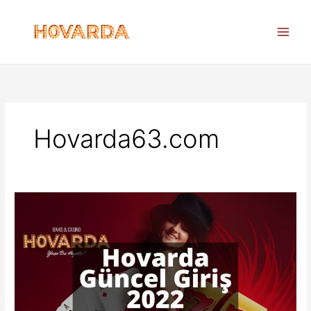
İçeriğe
atla
Hovarda63.com