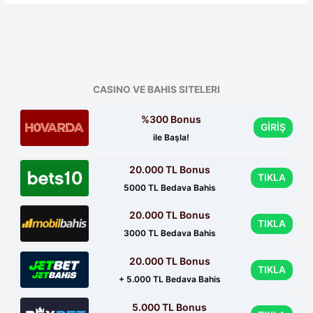
Adresi
Bilgisi
CASINO VE BAHIS SITELERI
%300 Bonus
GİRİŞ
ile Başla!
20.000 TL Bonus
TIKLA
5000 TL Bedava Bahis
20.000 TL Bonus
TIKLA
3000 TL Bedava Bahis
20.000 TL Bonus
TIKLA
+ 5.000 TL Bedava Bahis
5.000 TL Bonus