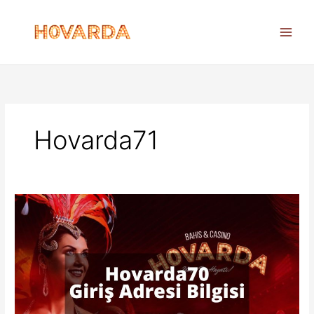
İçeriğe
atla
Hovarda71