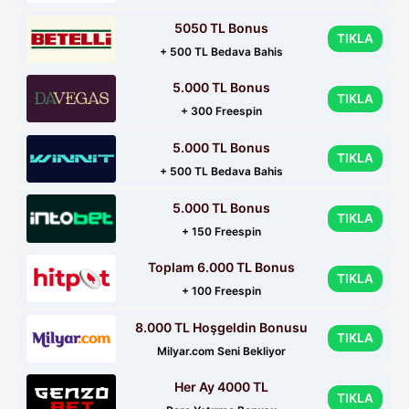
5050 TL Bonus
TIKLA
+ 500 TL Bedava Bahis
5.000 TL Bonus
TIKLA
+ 300 Freespin
5.000 TL Bonus
TIKLA
+ 500 TL Bedava Bahis
5.000 TL Bonus
TIKLA
+ 150 Freespin
Toplam 6.000 TL Bonus
TIKLA
+ 100 Freespin
8.000 TL Hoşgeldin Bonusu
TIKLA
Milyar.com Seni Bekliyor
Her Ay 4000 TL
TIKLA