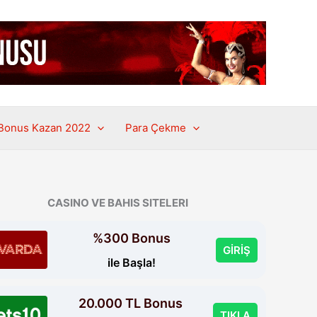
 Bonus Kazan 2022
Para Çekme
CASINO VE BAHIS SITELERI
%300 Bonus
GİRİŞ
ile Başla!
20.000 TL Bonus
TIKLA