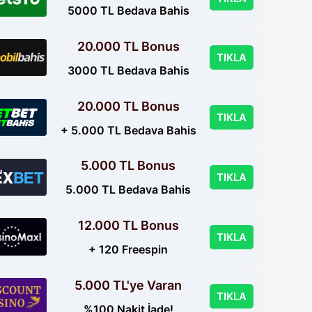
5000 TL Bedava Bahis
20.000 TL Bonus
TIKLA
3000 TL Bedava Bahis
20.000 TL Bonus
TIKLA
+ 5.000 TL Bedava Bahis
5.000 TL Bonus
TIKLA
5.000 TL Bedava Bahis
12.000 TL Bonus
TIKLA
+ 120 Freespin
5.000 TL'ye Varan
TIKLA
%100 Nakit İade!