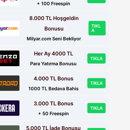
+ 100 Freespin
8.000 TL Hoşgeldin
TIKL
Bonusu
A
Milyar.com Seni Bekliyor
Her Ay 4000 TL
TIKLA
Para Yatırma Bonusu
4.000 TL Bonus
TIKLA
1000 TL Bedava Bahis
3.000 TL Bonus
TIKLA
+ 50 Freespin
5.000 TL İade Bonusu