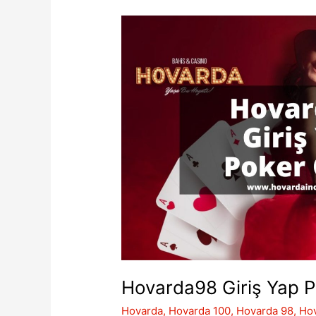
Hovarda98 Giriş Yap 
Hovarda
,
Hovarda 100
,
Hovarda 98
,
Ho