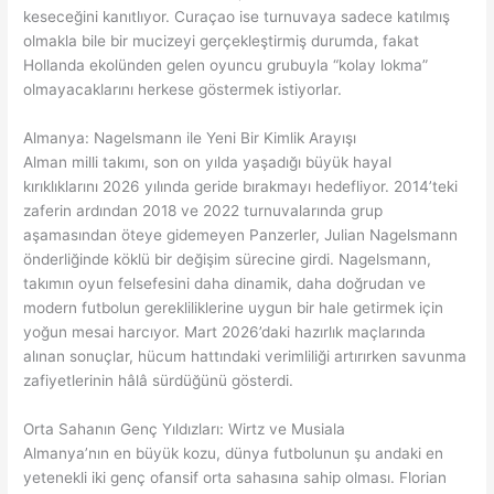
keseceğini kanıtlıyor. Curaçao ise turnuvaya sadece katılmış
olmakla bile bir mucizeyi gerçekleştirmiş durumda, fakat
Hollanda ekolünden gelen oyuncu grubuyla “kolay lokma”
olmayacaklarını herkese göstermek istiyorlar.
Almanya: Nagelsmann ile Yeni Bir Kimlik Arayışı
Alman milli takımı, son on yılda yaşadığı büyük hayal
kırıklıklarını 2026 yılında geride bırakmayı hedefliyor. 2014’teki
zaferin ardından 2018 ve 2022 turnuvalarında grup
aşamasından öteye gidemeyen Panzerler, Julian Nagelsmann
önderliğinde köklü bir değişim sürecine girdi. Nagelsmann,
takımın oyun felsefesini daha dinamik, daha doğrudan ve
modern futbolun gerekliliklerine uygun bir hale getirmek için
yoğun mesai harcıyor. Mart 2026’daki hazırlık maçlarında
alınan sonuçlar, hücum hattındaki verimliliği artırırken savunma
zafiyetlerinin hâlâ sürdüğünü gösterdi.
Orta Sahanın Genç Yıldızları: Wirtz ve Musiala
Almanya’nın en büyük kozu, dünya futbolunun şu andaki en
yetenekli iki genç ofansif orta sahasına sahip olması. Florian