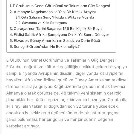
E Grubu’nun Genel Görünümü ve Takımların Güç Dengesi
Almanya: Nagelsmann ile Yeni Bir Kimlik Arayışı
Orta Sahanın Genç Yıldızları: Wirtz ve Musiala
Savunma ve Kale Rotasyonu
Curaçao’nun Tarihi Başarısı: 156 Bin Kişilik Bir Rüya
Fildişi Sahili: Afrika Şampiyonu On İki Yıl Sonra Dönüyor
Ekvador: Güney Amerika’nın Sessiz ve Derin Gücü
Sonuç: E Grubu’ndan Ne Beklemeliyiz?
E Grubu’nun Genel Görünümü ve Takımların Güç Dengesi
E Grubu, coğrafi ve kültürel çeşitliliğiyle dikkat çeken bir yapıya
sahip. Bir yanda Avrupa’nın disiplini, diğer yanda Karayipler’in
hayalleri, Afrika’nın fiziksel gücü ve Güney Amerika’nın taktiksel
direnci bir araya geliyor. Kağıt üzerinde grubun mutlak favorisi
Almanya olarak görünse de, 48 takımlı yeni sistemin getirdiği
dinamikler her türlü sürprize açık bir zemin hazırlıyor. Grupta ilk
iki sırayı alan takımlar doğrudan son 32 turuna yükselecek,
ancak en iyi sekiz grup üçüncüsünün de bir üst tura geçme
şansı bulunması, her bir golün ve her bir puanın değerini
katbekat artırıyor.