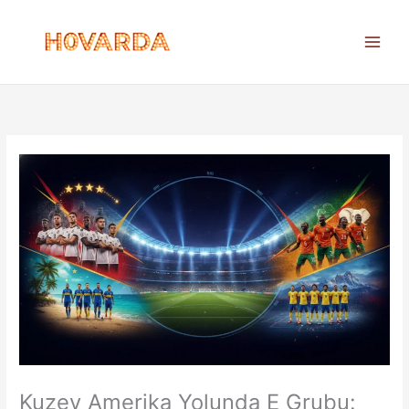
İçeriğe
atla
Kuzey Amerika Yolunda E Grubu: