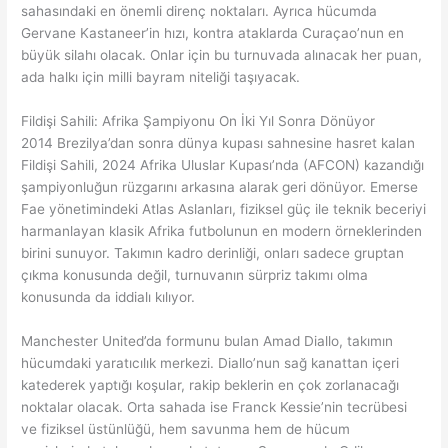
sahasındaki en önemli direnç noktaları. Ayrıca hücumda
Gervane Kastaneer’in hızı, kontra ataklarda Curaçao’nun en
büyük silahı olacak. Onlar için bu turnuvada alınacak her puan,
ada halkı için milli bayram niteliği taşıyacak.
Fildişi Sahili: Afrika Şampiyonu On İki Yıl Sonra Dönüyor
2014 Brezilya’dan sonra dünya kupası sahnesine hasret kalan
Fildişi Sahili, 2024 Afrika Uluslar Kupası’nda (AFCON) kazandığı
şampiyonluğun rüzgarını arkasına alarak geri dönüyor. Emerse
Fae yönetimindeki Atlas Aslanları, fiziksel güç ile teknik beceriyi
harmanlayan klasik Afrika futbolunun en modern örneklerinden
birini sunuyor. Takımın kadro derinliği, onları sadece gruptan
çıkma konusunda değil, turnuvanın sürpriz takımı olma
konusunda da iddialı kılıyor.
Manchester United’da formunu bulan Amad Diallo, takımın
hücumdaki yaratıcılık merkezi. Diallo’nun sağ kanattan içeri
katederek yaptığı koşular, rakip beklerin en çok zorlanacağı
noktalar olacak. Orta sahada ise Franck Kessie’nin tecrübesi
ve fiziksel üstünlüğü, hem savunma hem de hücum