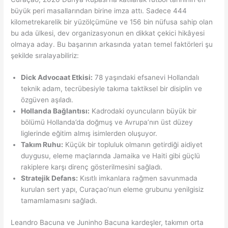
büyük peri masallarından birine imza attı. Sadece 444
kilometrekarelik bir yüzölçümüne ve 156 bin nüfusa sahip olan
bu ada ülkesi, dev organizasyonun en dikkat çekici hikâyesi
olmaya aday. Bu başarının arkasında yatan temel faktörleri şu
şekilde sıralayabiliriz:
Dick Advocaat Etkisi:
78 yaşındaki efsanevi Hollandalı
teknik adam, tecrübesiyle takıma taktiksel bir disiplin ve
özgüven aşıladı.
Hollanda Bağlantısı:
Kadrodaki oyuncuların büyük bir
bölümü Hollanda’da doğmuş ve Avrupa’nın üst düzey
liglerinde eğitim almış isimlerden oluşuyor.
Takım Ruhu:
Küçük bir topluluk olmanın getirdiği aidiyet
duygusu, eleme maçlarında Jamaika ve Haiti gibi güçlü
rakiplere karşı direnç gösterilmesini sağladı.
Stratejik Defans:
Kısıtlı imkanlara rağmen savunmada
kurulan sert yapı, Curaçao’nun eleme grubunu yenilgisiz
tamamlamasını sağladı.
Leandro Bacuna ve Juninho Bacuna kardeşler, takımın orta