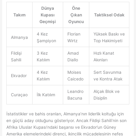
Dünya
Öne
Takım
Kupası
Çıkan
Taktiksel Odak
Geçmişi
Oyuncu
4 Kez
Florian
Yüksek Baskı ve
Almanya
Şampiyon
Wirtz
Top Hakimiyeti
Fildişi
3 Kez
Amad
Hızlı Kanat
Sahili
Katılım
Diallo
Akınları
4 Kez
Moises
Sert Savunma
Ekvador
Katılım
Caicedo
ve Kontra Atak
Leandro
Alçak Blok ve
Curaçao
İlk Katılım
Bacuna
Disiplin
İstatistikler ve bahis oranları, Almanya’nın liderlik koltuğu için
en güçlü aday olduğunu gösteriyor. Ancak Fildişi Sahili’nin son
Afrika Uluslar Kupası’ndaki başarısı ve Ekvador’un Güney
Amerika elemelerindeki direnci, ikincilik mücadelesinin nefes