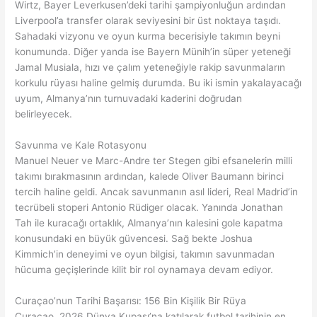
Wirtz, Bayer Leverkusen’deki tarihi şampiyonluğun ardından
Liverpool’a transfer olarak seviyesini bir üst noktaya taşıdı.
Sahadaki vizyonu ve oyun kurma becerisiyle takımın beyni
konumunda. Diğer yanda ise Bayern Münih’in süper yeteneği
Jamal Musiala, hızı ve çalım yeteneğiyle rakip savunmaların
korkulu rüyası haline gelmiş durumda. Bu iki ismin yakalayacağı
uyum, Almanya’nın turnuvadaki kaderini doğrudan
belirleyecek.
Savunma ve Kale Rotasyonu
Manuel Neuer ve Marc-Andre ter Stegen gibi efsanelerin milli
takımı bırakmasının ardından, kalede Oliver Baumann birinci
tercih haline geldi. Ancak savunmanın asıl lideri, Real Madrid’in
tecrübeli stoperi Antonio Rüdiger olacak. Yanında Jonathan
Tah ile kuracağı ortaklık, Almanya’nın kalesini gole kapatma
konusundaki en büyük güvencesi. Sağ bekte Joshua
Kimmich’in deneyimi ve oyun bilgisi, takımın savunmadan
hücuma geçişlerinde kilit bir rol oynamaya devam ediyor.
Curaçao’nun Tarihi Başarısı: 156 Bin Kişilik Bir Rüya
Curaçao, 2026 Dünya Kupası’na katılarak futbol tarihinin en