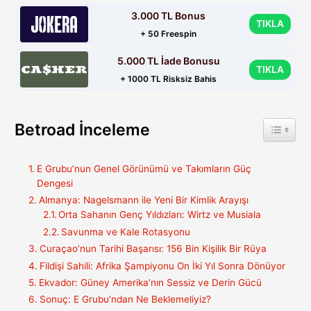
3.000 TL Bonus
TIKLA
+ 50 Freespin
5.000 TL İade Bonusu
TIKLA
+ 1000 TL Risksiz Bahis
Betroad İnceleme
Toggle 
E Grubu’nun Genel Görünümü ve Takımların Güç
Dengesi
Almanya: Nagelsmann ile Yeni Bir Kimlik Arayışı
Orta Sahanın Genç Yıldızları: Wirtz ve Musiala
Savunma ve Kale Rotasyonu
Curaçao’nun Tarihi Başarısı: 156 Bin Kişilik Bir Rüya
Fildişi Sahili: Afrika Şampiyonu On İki Yıl Sonra Dönüyor
Ekvador: Güney Amerika’nın Sessiz ve Derin Gücü
Sonuç: E Grubu’ndan Ne Beklemeliyiz?