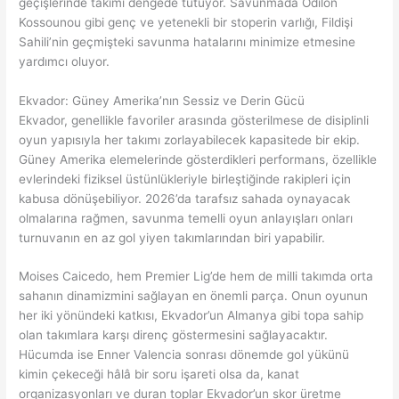
geçişlerinde takımı dengede tutuyor. Savunmada Odilon
Kossounou gibi genç ve yetenekli bir stoperin varlığı, Fildişi
Sahili’nin geçmişteki savunma hatalarını minimize etmesine
yardımcı oluyor.
Ekvador: Güney Amerika’nın Sessiz ve Derin Gücü
Ekvador, genellikle favoriler arasında gösterilmese de disiplinli
oyun yapısıyla her takımı zorlayabilecek kapasitede bir ekip.
Güney Amerika elemelerinde gösterdikleri performans, özellikle
evlerindeki fiziksel üstünlükleriyle birleştiğinde rakipleri için
kabusa dönüşebiliyor. 2026’da tarafsız sahada oynayacak
olmalarına rağmen, savunma temelli oyun anlayışları onları
turnuvanın en az gol yiyen takımlarından biri yapabilir.
Moises Caicedo, hem Premier Lig’de hem de milli takımda orta
sahanın dinamizmini sağlayan en önemli parça. Onun oyunun
her iki yönündeki katkısı, Ekvador’un Almanya gibi topa sahip
olan takımlara karşı direnç göstermesini sağlayacaktır.
Hücumda ise Enner Valencia sonrası dönemde gol yükünü
kimin çekeceği hâlâ bir soru işareti olsa da, kanat
organizasyonları ve duran toplar Ekvador’un skor üretme