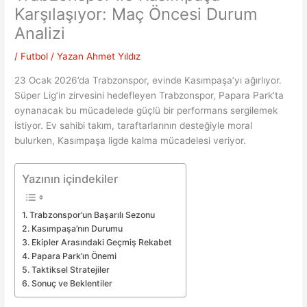
Karşılaşıyor: Maç Öncesi Durum
Analizi
/
Futbol
/ Yazan
Ahmet Yıldız
23 Ocak 2026’da Trabzonspor, evinde Kasımpaşa’yı ağırlıyor.
Süper Lig’in zirvesini hedefleyen Trabzonspor, Papara Park’ta
oynanacak bu mücadelede güçlü bir performans sergilemek
istiyor. Ev sahibi takım, taraftarlarının desteğiyle moral
bulurken, Kasımpaşa ligde kalma mücadelesi veriyor.
Yazının içindekiler
Trabzonspor’un Başarılı Sezonu
Kasımpaşa’nın Durumu
Ekipler Arasındaki Geçmiş Rekabet
Papara Park’ın Önemi
Taktiksel Stratejiler
Sonuç ve Beklentiler