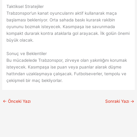
Taktiksel Stratejiler
Trabzonspor’un kanat oyuncularını aktif kullanarak maça
başlaması bekleniyor. Orta sahada baskı kurarak rakibin
oyununu bozmak isteyecek. Kasımpaşa ise savunmada
kompakt durarak kontra ataklarla gol arayacak. İlk golün önemi
büyük olacak.
Sonuç ve Beklentiler
Bu mücadelede Trabzonspor, zirveye olan yakınlığını korumak
isteyecek. Kasımpaşa ise puan veya puanlar alarak düşme
hattından uzaklaşmaya çalışacak. Futbolseverler, tempolu ve
çekişmeli bir maç bekliyorlar.
←
Önceki Yazı
Sonraki Yazı
→