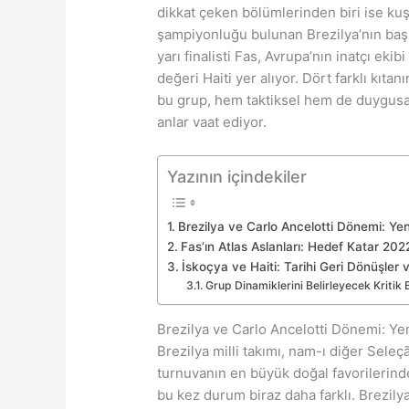
dikkat çeken bölümlerinden biri ise k
şampiyonluğu bulunan Brezilya’nın başı
yarı finalisti Fas, Avrupa’nın inatçı eki
değeri Haiti yer alıyor. Dört farklı kıtan
bu grup, hem taktiksel hem de duygusal
anlar vaat ediyor.
Yazının içindekiler
Brezilya ve Carlo Ancelotti Dönemi: Yeni
Fas’ın Atlas Aslanları: Hedef Katar 20
İskoçya ve Haiti: Tarihi Geri Dönüşler
Grup Dinamiklerini Belirleyecek Kritik 
Brezilya ve Carlo Ancelotti Dönemi: Yen
Brezilya milli takımı, nam-ı diğer Sele
turnuvanın en büyük doğal favorilerinde
bu kez durum biraz daha farklı. Brezilya 