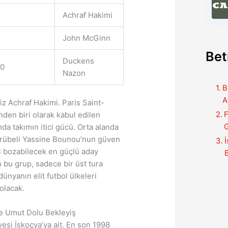
Achraf Hakimi
0
John McGinn
Bet
Duckens
00
Nazon
B
A
 Achraf Hakimi. Paris Saint-
F
den biri olarak kabul edilen
 takımın itici gücü. Orta alanda
tecrübeli Yassine Bounou’nun güven
i bozabilecek en güçlü aday
n bu grup, sadece bir üst tura
nyanın elit futbol ülkeleri
olacak.
 ve Umut Dolu Bekleyiş
esi İskoçya’ya ait. En son 1998