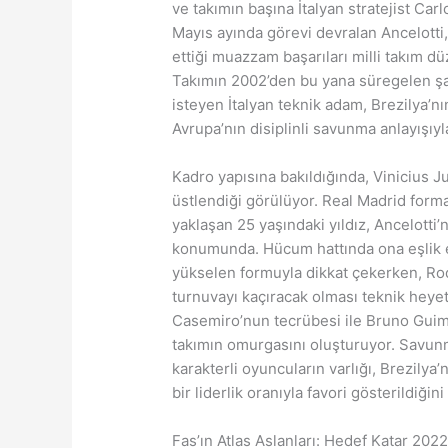
ve takımın başına İtalyan stratejist Carlo
Mayıs ayında görevi devralan Ancelotti
ettiği muazzam başarıları milli takım dü
Takımın 2002’den bu yana süregelen ş
isteyen İtalyan teknik adam, Brezilya’
Avrupa’nın disiplinli savunma anlayışıyl
Kadro yapısına bakıldığında, Vinicius Ju
üstlendiği görülüyor. Real Madrid form
yaklaşan 25 yaşındaki yıldız, Ancelotti’
konumunda. Hücum hattında ona eşlik 
yükselen formuyla dikkat çekerken, Ro
turnuvayı kaçıracak olması teknik heye
Casemiro’nun tecrübesi ile Bruno Guim
takımın omurgasını oluşturuyor. Savun
karakterli oyuncuların varlığı, Brezilya
bir liderlik oranıyla favori gösterildiğini 
Fas’ın Atlas Aslanları: Hedef Katar 20