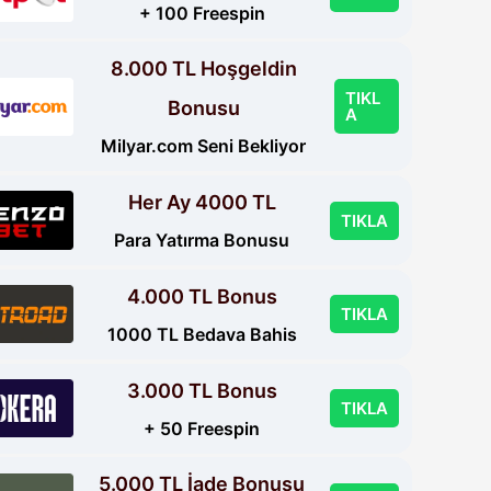
+ 100 Freespin
8.000 TL Hoşgeldin
TIKL
Bonusu
A
Milyar.com Seni Bekliyor
Her Ay 4000 TL
TIKLA
Para Yatırma Bonusu
4.000 TL Bonus
TIKLA
1000 TL Bedava Bahis
3.000 TL Bonus
TIKLA
+ 50 Freespin
5.000 TL İade Bonusu