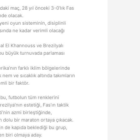
aki maç, 28 yıl önceki 3-0’lık Fas
inde olacak.
yeni oyun sisteminin, disiplinli
ında ne kadar verimli olacağı
lal El Khannouss ve Brezilyalı
n bu büyük turnuvada parlaması
ka’nın farklı iklim bölgelerinde
 nem ve sıcaklık altında takımların
li bir faktör.
u, futbolun tüm renklerini
zilya’nın estetiği, Fas’ın taktik
i’nin azmi birleştiğinde,
n dolu bir maraton ortaya çıkacak.
in de kapıda beklediği bu grup,
n biri olmaya aday.