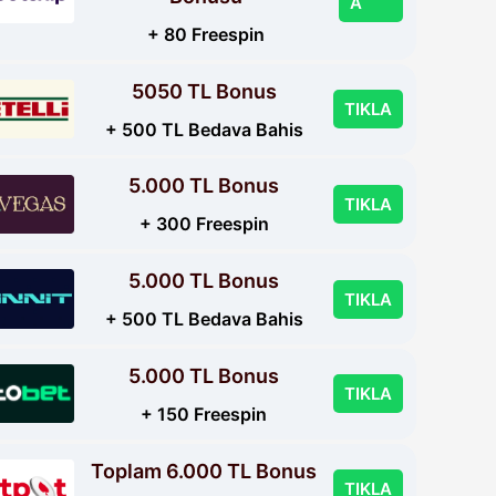
A
+ 80 Freespin
5050 TL Bonus
TIKLA
+ 500 TL Bedava Bahis
5.000 TL Bonus
TIKLA
+ 300 Freespin
5.000 TL Bonus
TIKLA
+ 500 TL Bedava Bahis
5.000 TL Bonus
TIKLA
+ 150 Freespin
Toplam 6.000 TL Bonus
TIKLA