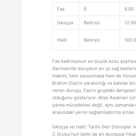
Fas
8
6.00
İskoçya
Belirsiz
12.0
Haiti
Belirsiz
100.
Fas kadrosunun en büyük kozu şüphesiz
Germain’de dünyanın en iyi sağ beklerin
Hakimi, hem savunmada hem de hücumda
Brahim Diaz’ın yaratıcılığı ve kalede 
veren duruşu, Fas’ın gruptaki dengeler
olduğunu gösteriyor. Atlas Aslanları içi
çıkma mücadelesi değil, aynı zamanda dü
arasındaki yerini sağlamlaştırma sınavı 
İskoçya ve Haiti: Tarihi Geri Dönüşler
C Grubu’nun belki de en duygusal hikay