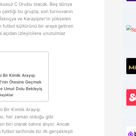
uşkusuz C Grubu olacak. Beş dünya
 çektiği bu grupta, son turnuvanın
bi İskoçya ve Karayipler’in yükselen
ın futbol kültürünü bir araya getiren
 açıdan izleyicilere unutulmaz
 Bir Kimlik Arayışı
22’nin Ötesine Geçmek
 ve Umut Dolu Bekleyiş
Başlıklar
i Bir Kimlik Arayışı
ção, her zaman olduğu gibi
n biri olarak sahne alıyor. Ancak
futbol tarihinde bir ilk gerçekleşti