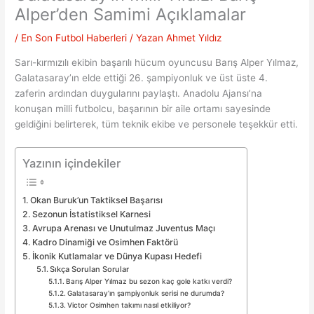
Alper’den Samimi Açıklamalar
/
En Son Futbol Haberleri
/ Yazan
Ahmet Yıldız
Sarı-kırmızılı ekibin başarılı hücum oyuncusu Barış Alper Yılmaz,
Galatasaray’ın elde ettiği 26. şampiyonluk ve üst üste 4.
zaferin ardından duygularını paylaştı. Anadolu Ajansı’na
konuşan milli futbolcu, başarının bir aile ortamı sayesinde
geldiğini belirterek, tüm teknik ekibe ve personele teşekkür etti.
Yazının içindekiler
Okan Buruk’un Taktiksel Başarısı
Sezonun İstatistiksel Karnesi
Avrupa Arenası ve Unutulmaz Juventus Maçı
Kadro Dinamiği ve Osimhen Faktörü
İkonik Kutlamalar ve Dünya Kupası Hedefi
Sıkça Sorulan Sorular
Barış Alper Yılmaz bu sezon kaç gole katkı verdi?
Galatasaray’ın şampiyonluk serisi ne durumda?
Victor Osimhen takımı nasıl etkiliyor?