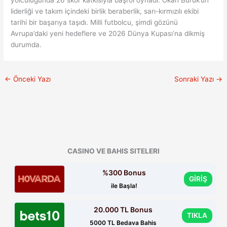
yolculuğunda 26 skor katkısıyla başrol oynadı. Okan Buruk’un
liderliği ve takım içindeki birlik beraberlik, sarı-kırmızılı ekibi
tarihi bir başarıya taşıdı. Milli futbolcu, şimdi gözünü
Avrupa’daki yeni hedeflere ve 2026 Dünya Kupası’na dikmiş
durumda.
←
Önceki Yazı
Sonraki Yazı
→
CASINO VE BAHIS SITELERI
%300 Bonus
GİRİŞ
ile Başla!
20.000 TL Bonus
TIKLA
5000 TL Bedava Bahis