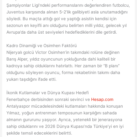
Şampiyonlar Ligi’ndeki performanslarını değerlendiren futbolcu,
Juventus karşısında alınan 5-2’lik galibiyeti asla unutamadığını
söyledi. Bu maçta attığı gol ve yaptığı asistin kendisi için
sezonun en keyifli anı olduğunu belirten milli yıldız, gelecek yıl
Avrupa’da daha üst seviyeleri hedeflediklerini dile getirdi.
Kadro Dinamiği ve Osimhen Faktörü
Nijeryalı golcü Victor Osimhen’in takımdaki rolüne değinen
Barış Alper, yıldız oyuncunun yokluğunda dahi kaliteli bir
kadroya sahip olduklarını hatırlattı. Her zaman bir “B planı”
olduğunu söyleyen oyuncu, forma rekabetinin takımı daha
yukarı taşıdığını ifade etti.
İkonik Kutlamalar ve Dünya Kupası Hedefi
Fenerbahçe derbisinden sonraki sevinci ve
Hesap.com
Antalyaspor mücadelesindeki kutlamaları hakkında konuşan
Yılmaz, yoğun antrenman temposunun karşılığını sahada
almanın gururunu yaşıyor. Ayrıca, yetenekli bir jenerasyona
sahip olduklarını ve 2026 Dünya Kupası’nda Türkiye’yi en iyi
şekilde temsil edeceklerini belirtti.