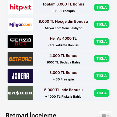
Toplam 6.000 TL Bonus
TIKLA
+ 100 Freespin
8.000 TL Hoşgeldin Bonusu
TIKLA
Milyar.com Seni Bekliyor
Her Ay 4000 TL
TIKLA
Para Yatırma Bonusu
4.000 TL Bonus
TIKLA
1000 TL Bedava Bahis
3.000 TL Bonus
TIKLA
+ 50 Freespin
5.000 TL İade Bonusu
TIKLA
+ 1000 TL Risksiz Bahis
Betroad İnceleme
Toggle 