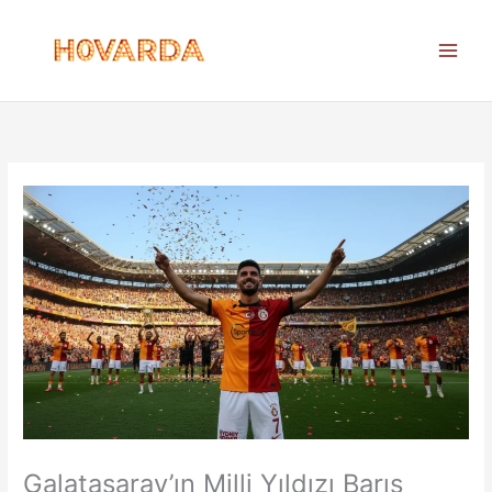
İçeriğe
atla
Galatasaray’ın Milli Yıldızı Barış