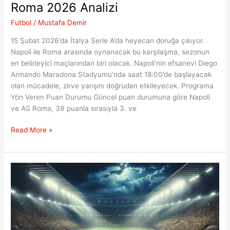
Roma 2026 Analizi
Futbol
/
Mustafa Demir
15 Şubat 2026’da İtalya Serie A’da heyecan doruğa çıkıyor.
Napoli ile Roma arasında oynanacak bu karşılaşma, sezonun
en belirleyici maçlarından biri olacak. Napoli’nin efsanevi Diego
Armando Maradona Stadyumu’nda saat 18:00’de başlayacak
olan mücadele, zirve yarışını doğrudan etkileyecek. Programa
Yön Veren Puan Durumu Güncel puan durumuna göre Napoli
ve AS Roma, 39 puanla sırasıyla 3. ve
Nefes
Read More »
Kesen
Karşılaşma:
Napoli
ile
Roma
2026
Analizi