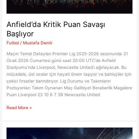
Anfield’da Kritik Puan Savaşı
Başlıyor
Futbol
/
Mustafa Demir
Maçın Temel Detayları Premier Lig 2025-2026 sezonunda 31
Ocak 2026 Cumartesi günü saat 20:00 UTC’de Anfield
Stadyumu’nda Liverpool, Newcastle United’ı ağırlayacak. Bu
mücadele, üst sıralar için hayati önem taşıyor ve bahisçiler için
çekici fırsatlar barındırıyor. Lig Durumu ve Takımların
Pozisyonları Takım Oynanan Maç Galibiyet Beraberlik Magalere
Puan Liverpool 23 10 6 7 36 Newcastle United
Anfield’da
Read More »
Kritik
Puan
Savaşı
Başlıyor