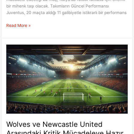
bir mihenk taşı olacak. Takımların Güncel Performansı
Juventus, 20 maçta aldığı 11 galibiyetle istikrarlı bir performans
Juventus
Read More »
ve
Napoli
Çarpışması:
İtalya’nın
Futbol
Gecesi
Wolves ve Newcastle United
Arasındaki Kritik Mücadeleye Hazır