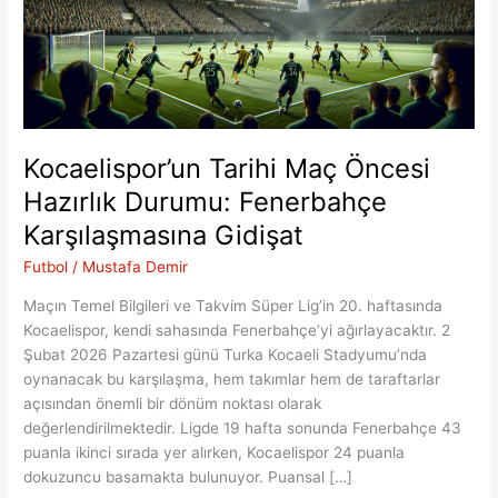
Kocaelispor’un Tarihi Maç Öncesi
Hazırlık Durumu: Fenerbahçe
Karşılaşmasına Gidişat
Futbol
/
Mustafa Demir
Maçın Temel Bilgileri ve Takvim Süper Lig’in 20. haftasında
Kocaelispor, kendi sahasında Fenerbahçe’yi ağırlayacaktır. 2
Şubat 2026 Pazartesi günü Turka Kocaeli Stadyumu’nda
oynanacak bu karşılaşma, hem takımlar hem de taraftarlar
açısından önemli bir dönüm noktası olarak
değerlendirilmektedir. Ligde 19 hafta sonunda Fenerbahçe 43
puanla ikinci sırada yer alırken, Kocaelispor 24 puanla
dokuzuncu basamakta bulunuyor. Puansal […]