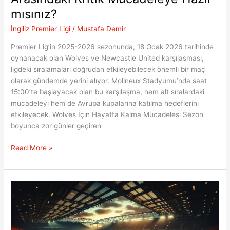
mısınız?
İngiliz Premier Ligi
/
Mustafa Demir
Premier Lig’in 2025-2026 sezonunda, 18 Ocak 2026 tarihinde
oynanacak olan Wolves ve Newcastle United karşılaşması,
ligdeki sıralamaları doğrudan etkileyebilecek önemli bir maç
olarak gündemde yerini alıyor. Molineux Stadyumu’nda saat
15:00’te başlayacak olan bu karşılaşma, hem alt sıralardaki
mücadeleyi hem de Avrupa kupalarına katılma hedeflerini
etkileyecek. Wolves İçin Hayatta Kalma Mücadelesi Sezon
boyunca zor günler geçiren
Wolves
Read More »
ve
Newcastle
United
Arasındaki
Kritik
Mücadeleye
Hazır