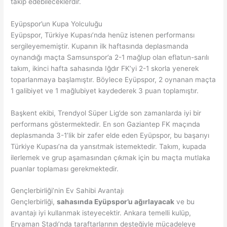
takip edebileceklerdir.
Eyüpspor’un Kupa Yolculuğu
Eyüpspor, Türkiye Kupası’nda henüz istenen performansı
sergileyememiştir. Kupanın ilk haftasında deplasmanda
oynandığı maçta Samsunspor’a 2-1 mağlup olan eflatun-sarılı
takım, ikinci hafta sahasında Iğdır FK’yi 2-1 skorla yenerek
toparlanmaya başlamıştır. Böylece Eyüpspor, 2 oynanan maçta
1 galibiyet ve 1 mağlubiyet kaydederek 3 puan toplamıştır.
Başkent ekibi, Trendyol Süper Lig’de son zamanlarda iyi bir
performans göstermektedir. En son Gaziantep FK maçında
deplasmanda 3-1’lik bir zafer elde eden Eyüpspor, bu başarıyı
Türkiye Kupası’na da yansıtmak istemektedir. Takım, kupada
ilerlemek ve grup aşamasından çıkmak için bu maçta mutlaka
puanlar toplaması gerekmektedir.
Gençlerbirliği’nin Ev Sahibi Avantajı
Gençlerbirliği,
sahasında Eyüpspor’u ağırlayacak
ve bu
avantajı iyi kullanmak isteyecektir. Ankara temelli kulüp,
Eryaman Stadı’nda taraftarlarının desteğiyle mücadeleye