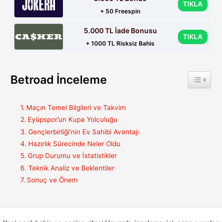
TIKLA
+ 50 Freespin
5.000 TL İade Bonusu
TIKLA
+ 1000 TL Risksiz Bahis
Betroad İnceleme
Toggle 
Maçın Temel Bilgileri ve Takvim
Eyüpspor’un Kupa Yolculuğu
Gençlerbirliği’nin Ev Sahibi Avantajı
Hazırlık Sürecinde Neler Oldu
Grup Durumu ve İstatistikler
Teknik Analiz ve Beklentiler
Sonuç ve Önem