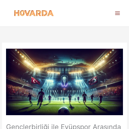
İçeriğe
atla
Gençlerbirliği ile Eyüpspor Arasında