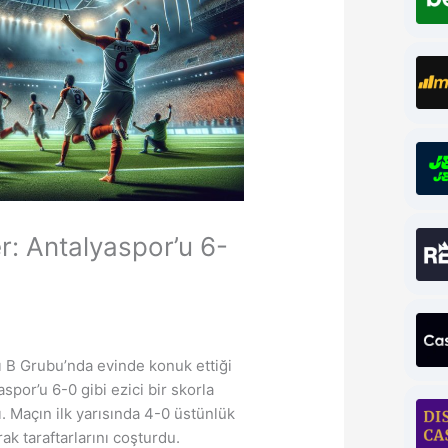
er: Antalyaspor’u 6-
ı B Grubu’nda evinde konuk ettiği
por’u 6-0 gibi ezici bir skorla
. Maçın ilk yarısında 4-0 üstünlük
rak taraftarlarını coşturdu.