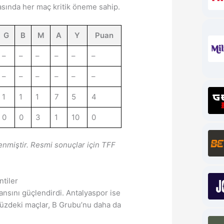
asında her maç kritik öneme sahip.
G
B
M
A
Y
Puan
–
–
–
–
–
–
–
–
–
–
–
–
1
1
1
7
5
4
0
0
3
1
10
0
enmiştir. Resmi sonuçlar için TFF
tiler
ansını güçlendirdi. Antalyaspor ise
zdeki maçlar, B Grubu’nu daha da