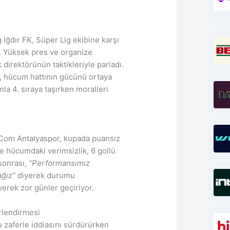
Iğdır FK, Süper Lig ekibine karşı
dı. Yüksek pres ve organize
 direktörünün taktikleriyle parladı.
ı, hücum hattının gücünü ortaya
nla 4. sıraya taşırken moralleri
.Com Antalyaspor, kupada puansız
e hücumdaki verimsizlik, 6 gollü
sonrası,
“Performansımız
ağız”
diyerek durumu
yerek zor günler geçiriyor.
lendirmesi
 zaferle iddiasını sürdürürken