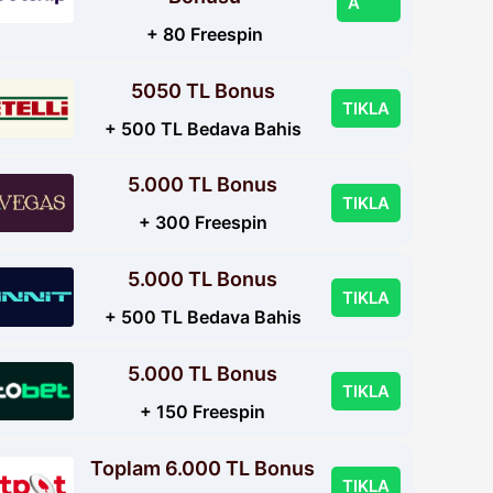
A
+ 80 Freespin
5050 TL Bonus
TIKLA
+ 500 TL Bedava Bahis
5.000 TL Bonus
TIKLA
+ 300 Freespin
5.000 TL Bonus
TIKLA
+ 500 TL Bedava Bahis
5.000 TL Bonus
TIKLA
+ 150 Freespin
Toplam 6.000 TL Bonus
TIKLA